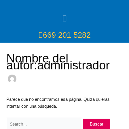
Ir
Buscar:
al
Menú
contenido
669 201 5282
Nombre del
autor:administrador
Parece que no encontramos esa página. Quizá quieras
intentar con una búsqueda.