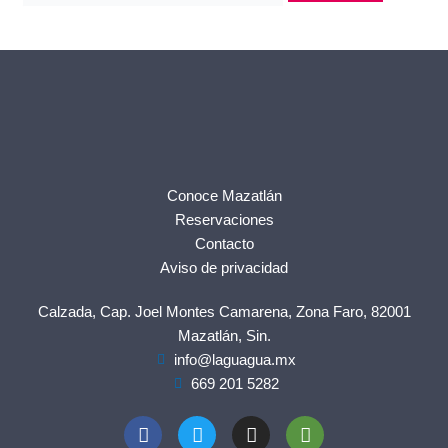
Conoce Mazatlán
Reservaciones
Contacto
Aviso de privacidad
Calzada, Cap. Joel Montes Camarena, Zona Faro, 82001
Mazatlán, Sin.
info@laguagua.mx
669 201 5282
F
T
I
T
a
w
n
r